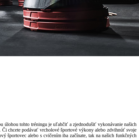
u úlohou tohto tréningu je uľahčiť a zjednodušiť vykonávanie našich
az. Či chcete podávať vrcholové športové výkony alebo zdvihnúť svoje
lový športovec alebo s cvičením iba začínate, tak na našich funkčných