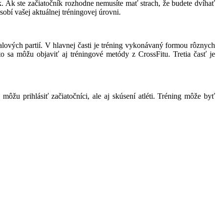
ík. Ak ste začiatočník rozhodne nemusíte mať strach, že budete dvíhať
obí vašej aktuálnej tréningovej úrovni.
alových partií. V hlavnej časti je tréning vykonávaný formou rôznych
o sa môžu objaviť aj tréningové metódy z CrossFitu. Tretia časť je
môžu prihlásiť začiatočníci, ale aj skúsení atléti. Tréning môže byť