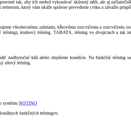
ú upravené tak, aby ich mohol vykonávať skúsený atlét, ale aj začiatočn
 trénerom, ktorý vám ukáže správne prevedenie cviku a závažie prispôs
enujeme všeobecnému zahriatiu, kĺbovému rozcvičeniu a rozcvičeniu sv
 tréning), kruhový tréning, TABATA, tréning vo dvojiciach a tak ist
diť nadbytočné kilá alebo zlepšenie kondície. Na funkčný tréning sa 
ý silový tréning.
ho systému
NOTINO
sionálnych funkčných tréningov.