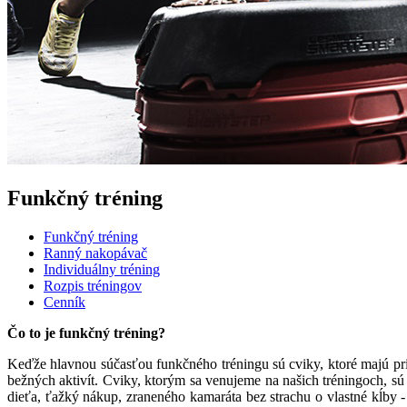
Funkčný tréning
Funkčný tréning
Ranný nakopávač
Individuálny tréning
Rozpis tréningov
Cenník
Čo to je funkčný tréning?
Keďže hlavnou súčasťou funkčného tréningu sú cviky, ktoré majú pri
bežných aktivít. Cviky, ktorým sa venujeme na našich tréningoch, sú
dieťa, ťažký nákup, zraneného kamaráta bez strachu o vlastné kĺby - 