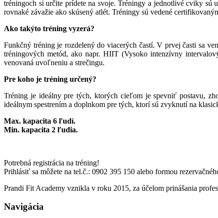
tréningoch si určite prídete na svoje. Tréningy a jednotlivé cviky s
rovnaké závažie ako skúsený atlét. Tréningy sú vedené certifikovaným
Ako takýto tréning vyzerá?
Funkčný tréning je rozdelený do viacerých častí. V prvej časti sa v
tréningových metód, ako napr. HIIT (Vysoko intenzívny intervalový
venovaná uvoľneniu a strečingu.
Pre koho je tréning určený?
Tréning je ideálny pre tých, ktorých cieľom je spevniť postavu, zho
ideálnym spestrením a doplnkom pre tých, ktorí sú zvyknutí na klasick
Max. kapacita 6 ľudí.
Min. kapacita 2 ľudia.
Potrebná registrácia na tréning!
Prihlásiť sa môžete na tel.č.: 0902 395 150 alebo formou rezervačné
Prandi Fit Academy vznikla v roku 2015, za účelom prinášania profe
Navigácia