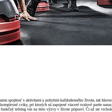
amu spojitosť s aktivitami a pohybmi každodenného života, tak hlavno
 komplexné cviky, pri ktorých sú zapojené viaceré svalové partie nar
funkčný tréning vás na tieto výzvy v živote pripraví. Či už ste vrcho